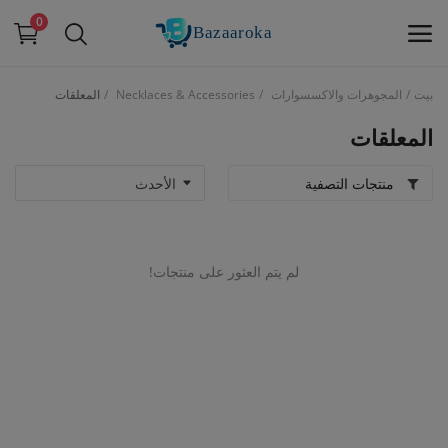
0
بيت
المجوهرات والاكسسوارات
Necklaces & Accessories
المعلقات
بيع
الآن
المعلقات
منتجات التصفية
القائمة الرئيسية
فئات
لم يتم العثور على منتجات!
بيت
قائمة الرغبات
اتصال
مدونة